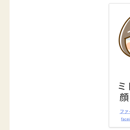
ミ
顔
ファ
facei