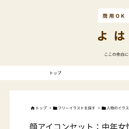
ここの余白に
トップ
トップ
>
フリーイラストを探す
>
人物のイラス



顔アイコンセット：中年女性