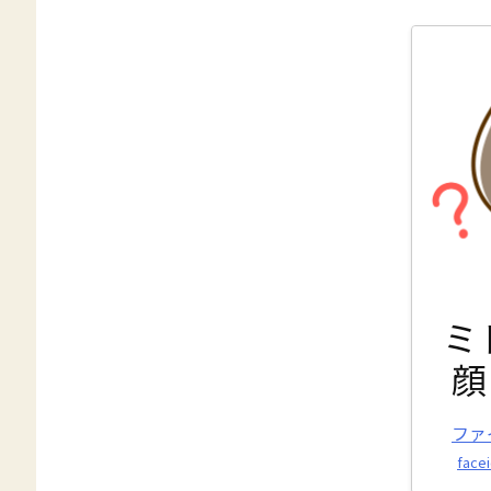
ミ
顔
ファ
facei