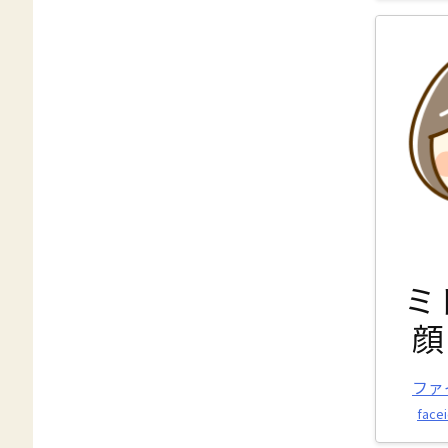
ミ
顔
ファ
facei