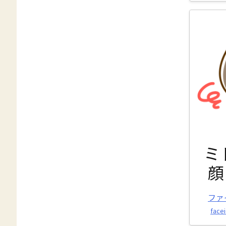
ミ
顔
ファ
facei