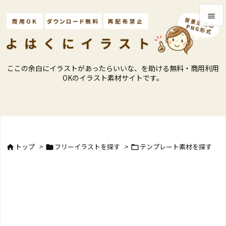


メニュ

ここの余白にイラストがあったらいいな、を助ける無料・商用利用
サイド
OKのイラスト素材サイトです。

前へ

次へ

トップ
>
フリーイラストを探す
>
テンプレート素材を探す



検索