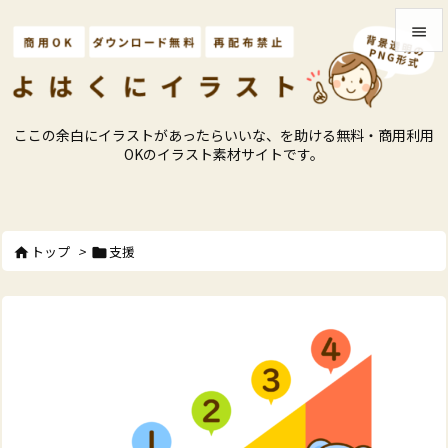


メニュ

ここの余白にイラストがあったらいいな、を助ける無料・商用利用
サイド
OKのイラスト素材サイトです。

前へ

トップ
>
支援


次へ

検索