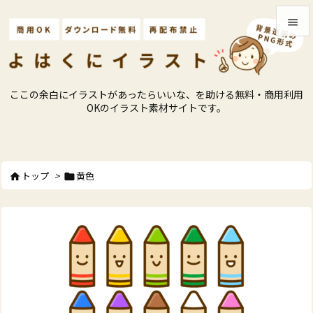


メニュ

ここの余白にイラストがあったらいいな、を助ける無料・商用利用
サイド
OKのイラスト素材サイトです。

前へ

トップ
>
黄色


次へ

検索