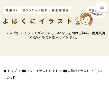


メニュ

ここの余白にイラストがあったらいいな、を助ける無料・商用利用
サイド
OKのイラスト素材サイトです。

前へ

次へ

トップ
>
フリーイラストを探す
>
人物のイラスト
>
スー




検索
ツの女性