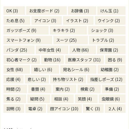
OK
(3)
お支度ボード
(2)
お辞儀
(3)
けん玉
(1)
ため息
(5)
アイコン
(3)
イラスト
(2)
ウインク
(2)
ガッツポーズ
(9)
キラキラ
(2)
ショック
(3)
スマートフォン
(9)
スーツ
(25)
トラブル
(2)
パンダ
(25)
中年女性
(4)
人物
(66)
保育園
(2)
初心者マーク
(2)
動物
(16)
医療スタッフ
(31)
困る
(9)
女性
(68)
嬉しい
(6)
宛名シール
(6)
幼稚園
(2)
応援
(4)
悲しい
(2)
持ち物リスト
(2)
指差しポーズ
(12)
時間
(2)
書類
(4)
案内
(2)
検索
(2)
準備
(2)
焦る
(2)
疑問
(5)
相談
(4)
笑顔
(4)
虫眼鏡
(6)
説明
(3)
電卓
(2)
顔アイコン
(10)
驚く
(3)
２人
(4)