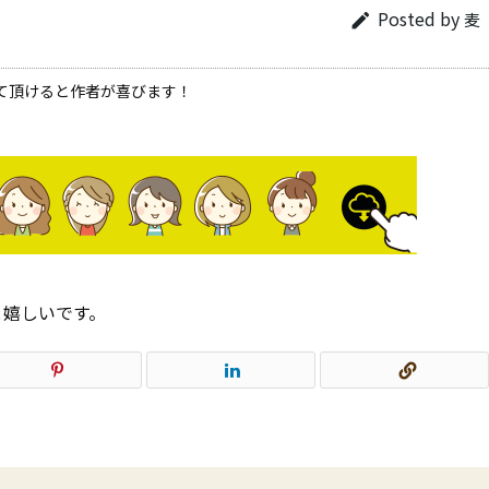
Posted by
麦

て頂けると作者が喜びます！
と嬉しいです。