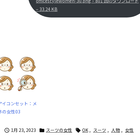
officestylewomen-30.png – 801 回のダウンロード
– 33.24 KB
アイコンセット：メ
ネの女性03
1月 23, 2023
スーツの女性
OK
,
スーツ
,
人物
,
女性


