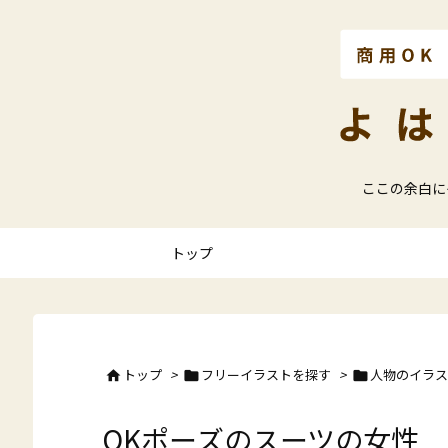
ここの余白に
トップ
トップ
>
フリーイラストを探す
>
人物のイラス



OKポーズのスーツの女性