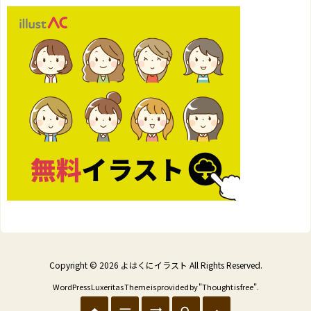
Copyright ©
2026
よはくにイラスト
All Rights Reserved.
WordPress Luxeritas Theme is provided by "
Thought is free
".