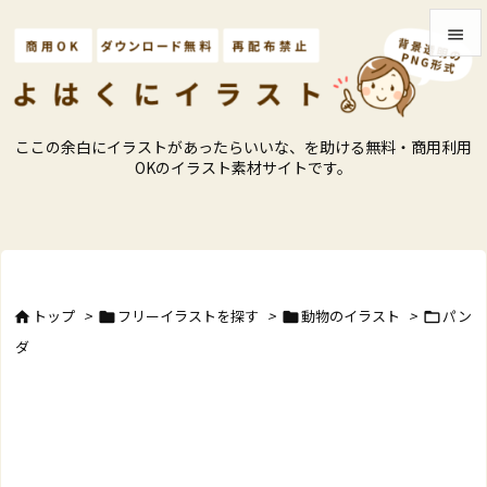


メニュ

ここの余白にイラストがあったらいいな、を助ける無料・商用利用
サイド
OKのイラスト素材サイトです。

前へ

次へ

トップ
>
フリーイラストを探す
>
動物のイラスト
>
パン




検索
ダ