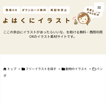


メニュ

ここの余白にイラストがあったらいいな、を助ける無料・商用利用
サイド
OKのイラスト素材サイトです。

前へ

次へ

トップ
>
フリーイラストを探す
>
動物のイラスト
>
パン




検索
ダ