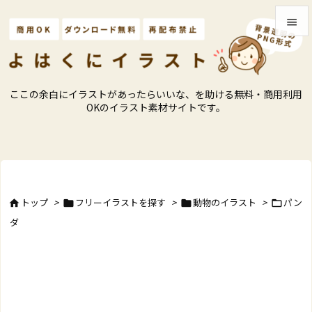


メニュ

ここの余白にイラストがあったらいいな、を助ける無料・商用利用
サイド
OKのイラスト素材サイトです。

前へ

次へ

トップ
>
フリーイラストを探す
>
動物のイラスト
>
パン




検索
ダ