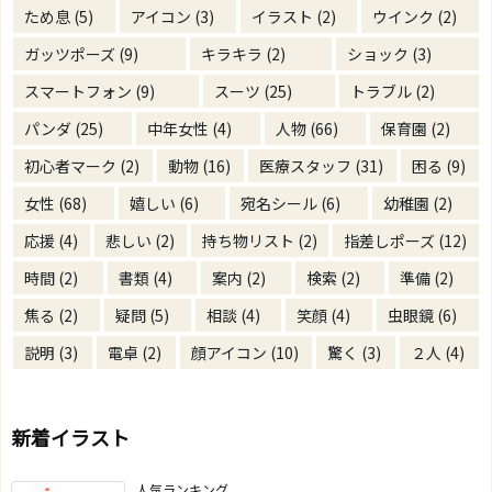
ため息
(5)
アイコン
(3)
イラスト
(2)
ウインク
(2)
ガッツポーズ
(9)
キラキラ
(2)
ショック
(3)
スマートフォン
(9)
スーツ
(25)
トラブル
(2)
パンダ
(25)
中年女性
(4)
人物
(66)
保育園
(2)
初心者マーク
(2)
動物
(16)
医療スタッフ
(31)
困る
(9)
女性
(68)
嬉しい
(6)
宛名シール
(6)
幼稚園
(2)
応援
(4)
悲しい
(2)
持ち物リスト
(2)
指差しポーズ
(12)
時間
(2)
書類
(4)
案内
(2)
検索
(2)
準備
(2)
焦る
(2)
疑問
(5)
相談
(4)
笑顔
(4)
虫眼鏡
(6)
説明
(3)
電卓
(2)
顔アイコン
(10)
驚く
(3)
２人
(4)
新着イラスト
人気ランキング