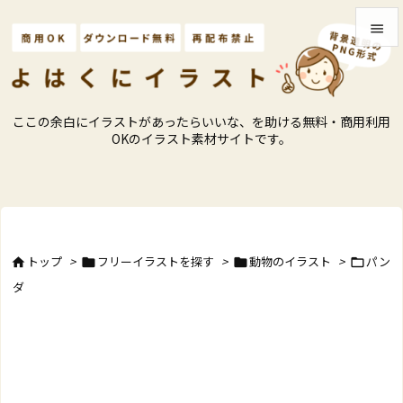


メニュ

ここの余白にイラストがあったらいいな、を助ける無料・商用利用
サイド
OKのイラスト素材サイトです。

前へ

次へ

トップ
>
フリーイラストを探す
>
動物のイラスト
>
パン




検索
ダ